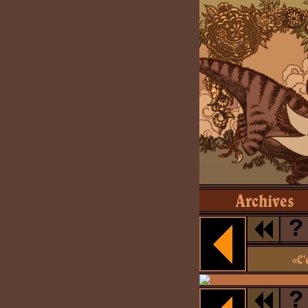
Archives
?
«C'
?