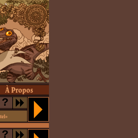
À Propos
?
tel»
?