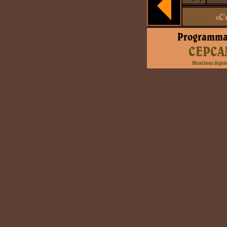
«C'
Programma
CEPCA
Mentions légal