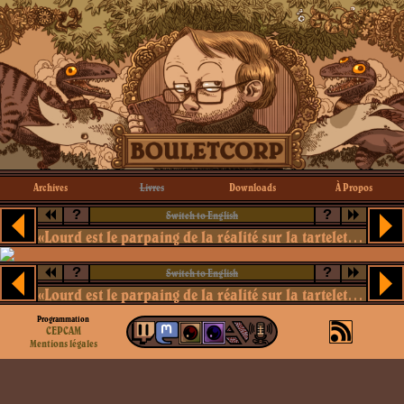
Archives
Livres
Downloads
À Propos
?
?
Switch to English
«Lourd est le parpaing de la réalité sur la tartelette aux fraises de nos illusions»
?
?
Switch to English
«Lourd est le parpaing de la réalité sur la tartelette aux fraises de nos illusions»
Programmation
CEPCAM
Mentions légales