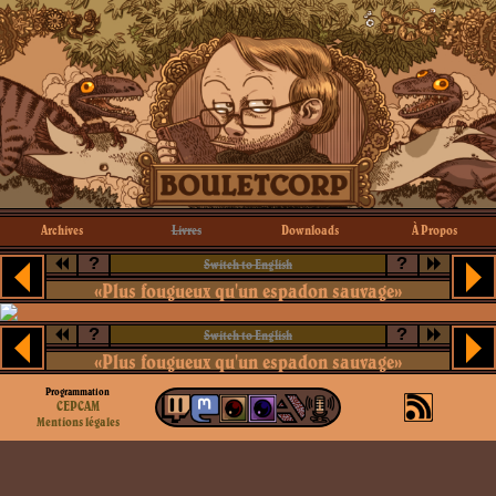
Archives
Livres
Downloads
À Propos
?
?
Switch to English
«Plus fougueux qu'un espadon sauvage»
?
?
Switch to English
«Plus fougueux qu'un espadon sauvage»
Programmation
CEPCAM
Mentions légales