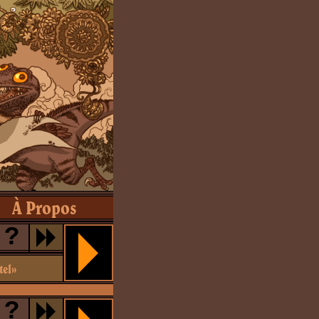
À Propos
?
tel»
?