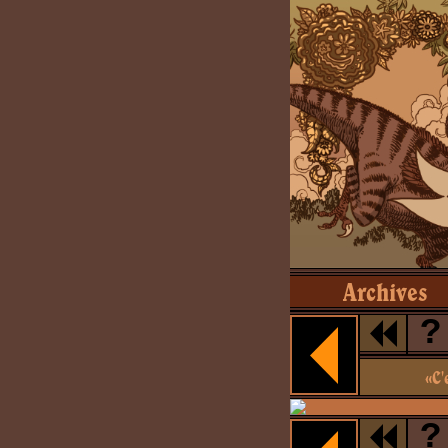
Archives
?
«C'
?