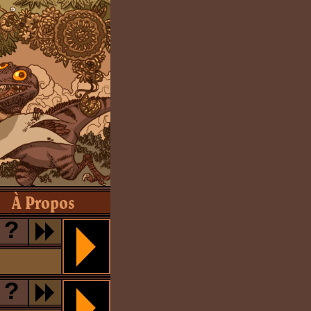
À Propos
?
?