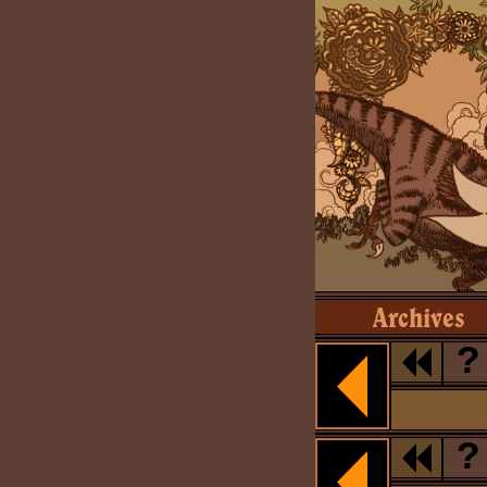
Archives
?
?