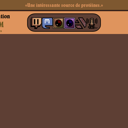
«Une intéressante source de protéines.»
tion
M
es